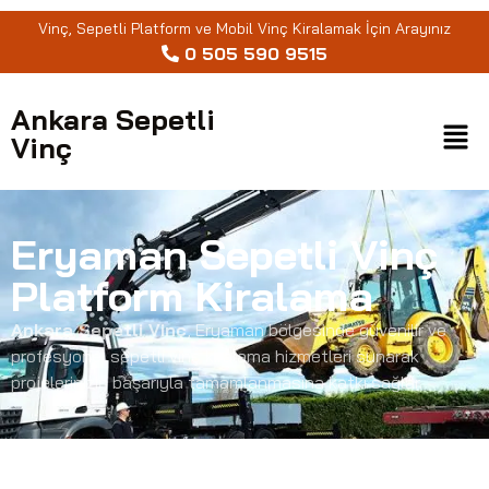
Vinç, Sepetli Platform ve Mobil Vinç Kiralamak İçin Arayınız
0 505 590 9515
Ankara Sepetli
Vinç
Eryaman Sepetli Vinç
Platform Kiralama
Ankara Sepetli Vinç
, Eryaman bölgesinde güvenilir ve
profesyonel sepetli vinç kiralama hizmetleri sunarak
projelerinizin başarıyla tamamlanmasına katkı sağlar.